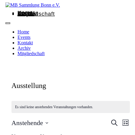
Home
Events
Kontakt
Archiv
Mitgliedschaft
Home
Events
Kontakt
Archiv
Mitgliedschaft
Ausstellung
Es sind keine anstehenden Veranstaltungen vorhanden.
Veransta
Vera
Anstehende
Suche
Liste
Ansi
Suche
Datum
Nav