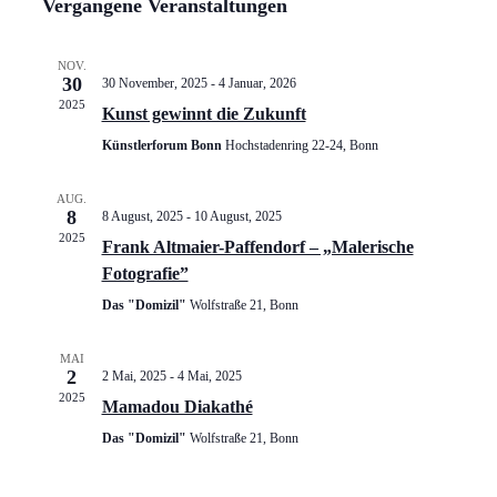
wählen.
Vergangene Veranstaltungen
und
Ansichte
Navigat
NOV.
30
30 November, 2025
-
4 Januar, 2026
2025
Kunst gewinnt die Zukunft
Künstlerforum Bonn
Hochstadenring 22-24, Bonn
AUG.
8
8 August, 2025
-
10 August, 2025
2025
Frank Altmaier-Paffendorf – „Malerische
Fotografie”
Das "Domizil"
Wolfstraße 21, Bonn
MAI
2
2 Mai, 2025
-
4 Mai, 2025
2025
Mamadou Diakathé
Das "Domizil"
Wolfstraße 21, Bonn