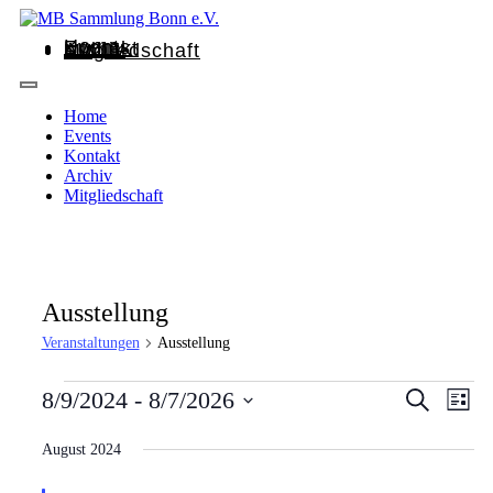
Home
Events
Kontakt
Archiv
Mitgliedschaft
Home
Events
Kontakt
Archiv
Mitgliedschaft
Ausstellung
Veranstaltungen
Ausstellung
Veransta
Vera
8/9/2024
 - 
8/7/2026
Suche
Liste
Ansi
Suche
Datum
Nav
wählen.
August 2024
und
Ansichte