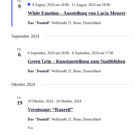
FR.
Hervorgehoben
Navigat
9 August, 2024 um 18:00
-
11 August, 2024 um 18:00
9
White Emotion – Ausstellung von Lucia Meurer
Das "Domizil"
Wolfstraße 21, Bonn, Deutschland
September 2024
FR.
6 September, 2024 um 19:00
-
8 September, 2024 um 17:00
6
Green Grin – Kunstaustellung zum Stadtblühen
Das "Domizil"
Wolfstraße 21, Bonn, Deutschland
Oktober 2024
SA.
19 Oktober, 2024
-
20 Oktober, 2024
19
Vernissage: “Raureif”
Das "Domizil"
Wolfstraße 21, Bonn, Deutschland
Frei