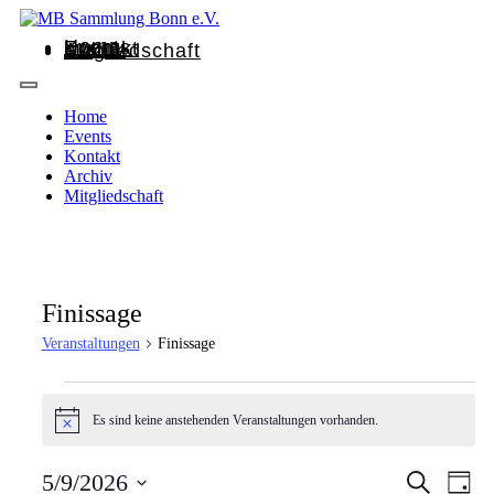
Home
Events
Kontakt
Archiv
Mitgliedschaft
Home
Events
Kontakt
Archiv
Mitgliedschaft
Finissage
Veranstaltungen
Finissage
Es sind keine anstehenden Veranstaltungen vorhanden.
Hinweis
Veransta
Vera
5/9/2026
Suche
Tag