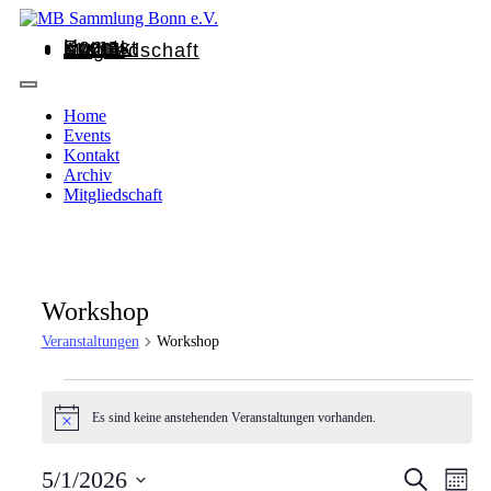
Home
Events
Kontakt
Archiv
Mitgliedschaft
Home
Events
Kontakt
Archiv
Mitgliedschaft
Workshop
Veranstaltungen
Workshop
Es sind keine anstehenden Veranstaltungen vorhanden.
Hinweis
Veransta
Vera
5/1/2026
Suche
Monat