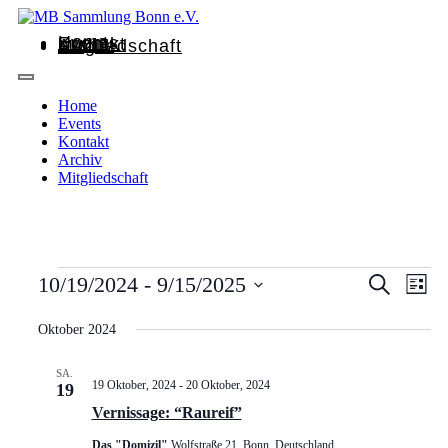
Home
Events
Kontakt
Archiv
Mitgliedschaft
Home
Events
Kontakt
Archiv
Mitgliedschaft
Veransta
Vera
10/19/2024
 - 
9/15/2025
Suche
Liste
Ansi
Suche
Datum
Nav
wählen.
Oktober 2024
und
Ansichte
SA.
Navigat
19 Oktober, 2024
-
20 Oktober, 2024
19
Vernissage: “Raureif”
Das "Domizil"
Wolfstraße 21, Bonn, Deutschland