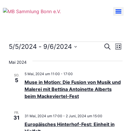
Veran
Ver
5/5/2024
 - 
9/6/2024
Suche
Liste
Datum
Ans
Suche
wählen.
Mai 2024
Nav
und
5 Mai, 2024 um 11:00
-
17:00
SO.
Ansic
5
Muse in Motion: Die Fusion von Musik und
Malerei mit Bettina Antoinette Alberts
Navig
beim Mackeviertel-Fest
FR.
31 Mai, 2024 um 17:00
-
2 Juni, 2024 um 15:00
31
Europäisches Hinterhof-Fest: Einheit in