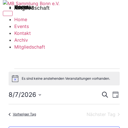
Home
Events
Kontakt
Archiv
Mitgliedschaft
Home
Events
Kontakt
Archiv
Mitgliedschaft
Es sind keine anstehenden Veranstaltungen vorhanden.
Hinweis
Veran
Ver
8/7/2026
Suche
Tag
Datum
Ans
Suche
wählen.
Nav
Nächster Tag
und
Vorheriger Tag