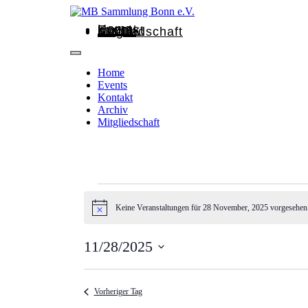
Home
Events
Kontakt
Archiv
Mitgliedschaft
Home
Events
Kontakt
Archiv
Mitgliedschaft
Keine Veranstaltungen für 28 November, 2025 vorgesehen.
Hinweis
11/28/2025
Datum
wählen.
Vorheriger Tag