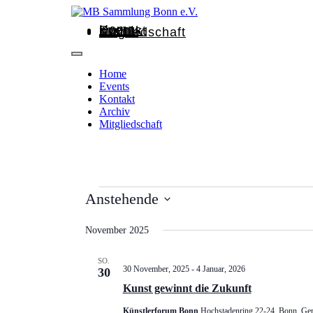
Home
Events
Kontakt
Archiv
Mitgliedschaft
Home
Events
Kontakt
Archiv
Mitgliedschaft
Anstehende
Datum
wählen.
November 2025
SO.
30 November, 2025
-
4 Januar, 2026
30
Kunst gewinnt die Zukunft
Künstlerforum Bonn
Hochstadenring 22-24, Bonn, Ge