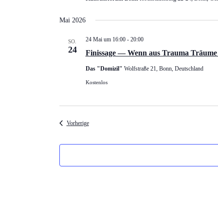
Mai 2026
24 Mai um 16:00
-
20:00
SO.
24
Finissage — Wenn aus Trauma Träume
Das "Domizil"
Wolfstraße 21, Bonn, Deutschland
Kostenlos
Veranstaltungen
Vorherige