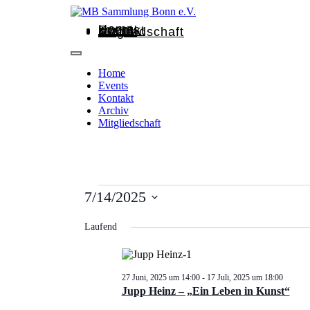
Home
Events
Kontakt
Archiv
Mitgliedschaft
Home
Events
Kontakt
Archiv
Mitgliedschaft
7/14/2025
Datum
wählen.
Laufend
27 Juni, 2025 um 14:00
-
17 Juli, 2025 um 18:00
Jupp Heinz – „Ein Leben in Kunst“