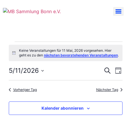
Keine Veranstaltungen für 11 Mai, 2026 vorgesehen. Hier
Hinweis
geht es zu den
nächsten bevorstehenden Veranstaltungen
.
Veran
Ver
5/11/2026
Suche
Tag
Datum
Ans
Suche
wählen.
Nav
Vorheriger Tag
Nächster Tag
und
Ansic
Kalender abonnieren
Navig