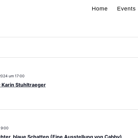
Home
Events
2024 um 17:00
 Karin Stuhltraeger
19:00
chter, blaue Schatten (Eine Ausstellung von Cabby)