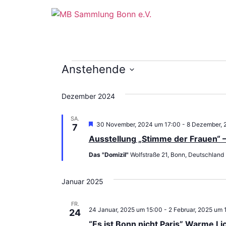
Anstehende
Datum
wählen.
Dezember 2024
SA.
Hervorgehoben
30 November, 2024 um 17:00
-
8 Dezember, 
7
Ausstellung „Stimme der Frauen“ –
Das "Domizil"
Wolfstraße 21, Bonn, Deutschland
Januar 2025
FR.
24 Januar, 2025 um 15:00
-
2 Februar, 2025 um 
24
“Es ist Bonn nicht Paris” Warme Li